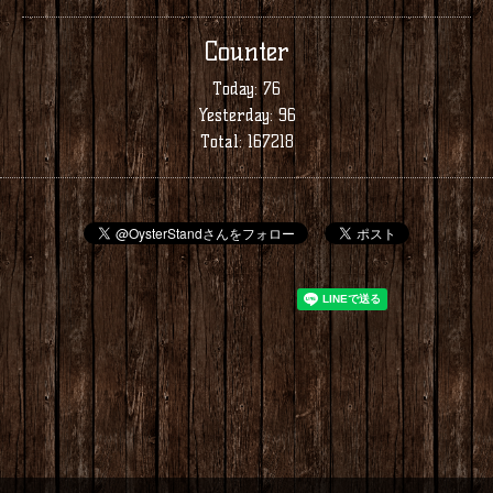
Counter
Today:
76
Yesterday:
96
Total:
167218