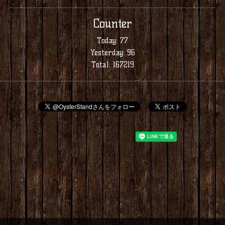
Counter
Today:
77
Yesterday:
96
Total:
167219