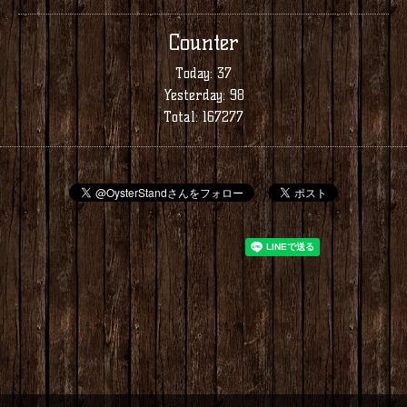
Counter
Today:
37
Yesterday:
98
Total:
167277