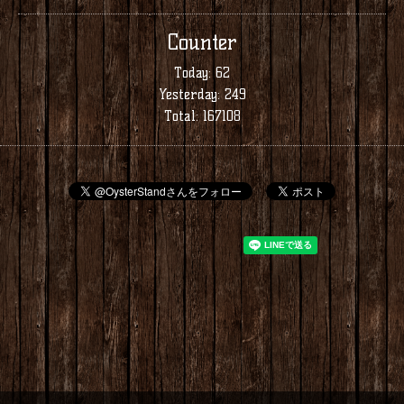
Counter
Today:
62
Yesterday:
249
Total:
167108