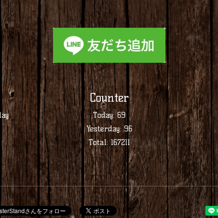
Counter
day
Today:
69
Yesterday:
96
Total:
167211