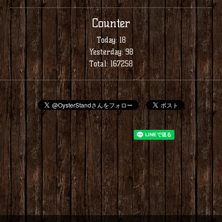
Counter
Today:
18
Yesterday:
98
Total:
167258