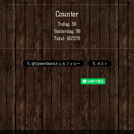
Counter
Today:
38
Yesterday:
98
Total:
167278