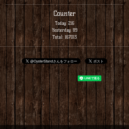
Counter
Today:
216
Yesterday:
89
Total:
167013