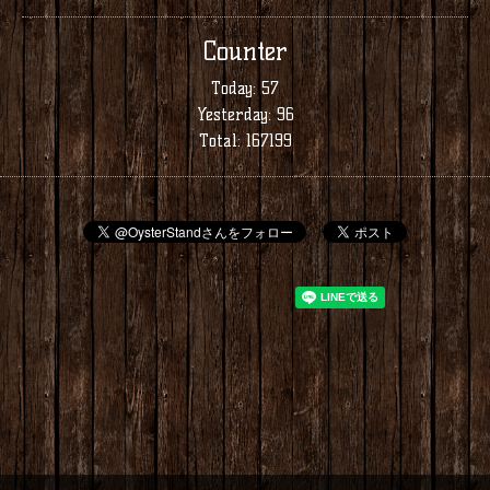
Counter
Today:
57
Yesterday:
96
Total:
167199