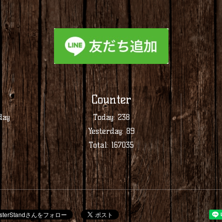
Counter
day
Today:
238
Yesterday:
89
Total:
167035