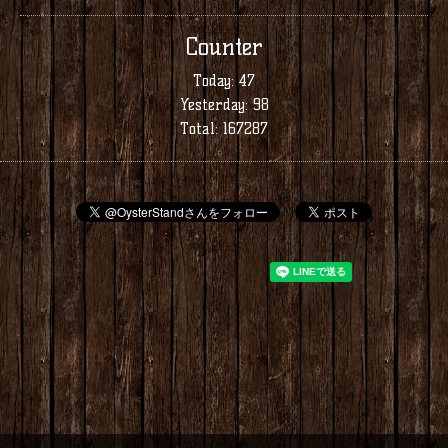
Counter
Today:
47
Yesterday:
98
Total:
167287