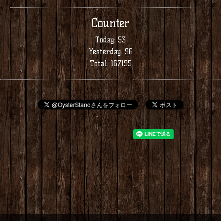
Counter
Today:
53
Yesterday:
96
Total:
167195