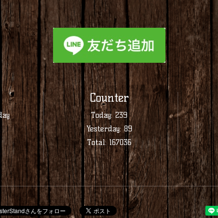
Counter
day
Today:
239
Yesterday:
89
Total:
167036