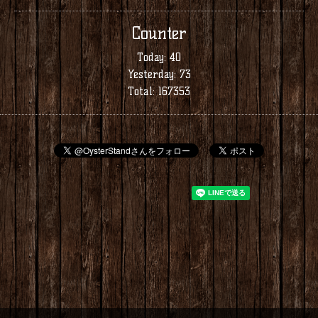
Counter
Today:
40
Yesterday:
73
Total:
167353