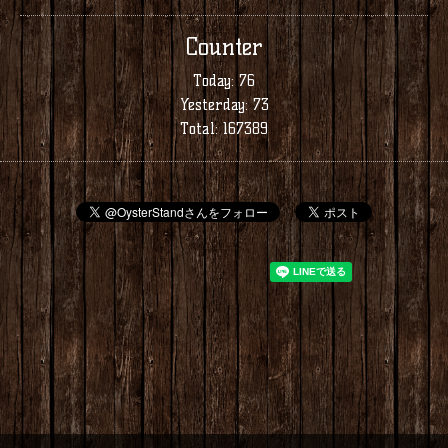
Counter
Today:
76
Yesterday:
73
Total:
167389