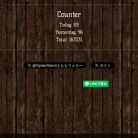
Counter
Today:
89
Yesterday:
96
Total:
167231