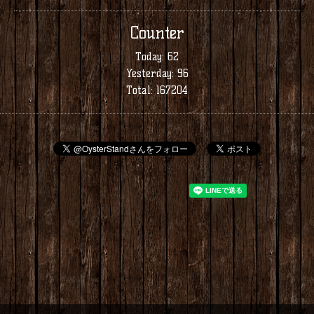
Counter
Today:
62
Yesterday:
96
Total:
167204