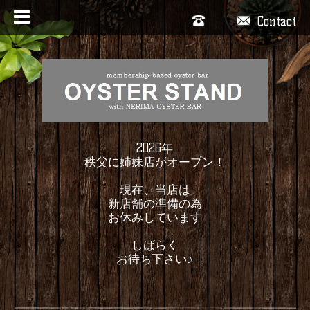
Contact
2026年
秩父に姉妹店がオープン！
現在、当店は
新店舗の準備の為
お休みしています
しばらく
お待ち下さい♪