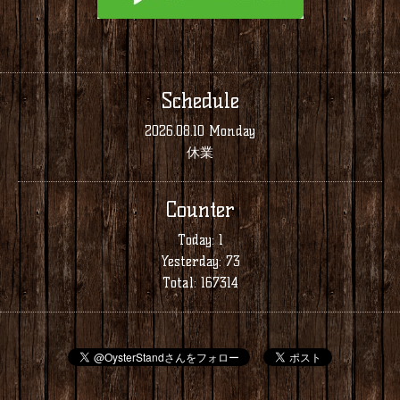
Schedule
2026.08.10 Monday
休業
Counter
Today:
1
Yesterday:
73
Total:
167314