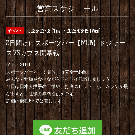
営業スケジュール
2025-03-18 (Tue) - 2025-03-19 (Wed)
イベント
2日間だけスポーツバー【MLB】ドジャー
スVSカブス開幕戦
17:00～21:00
スポーツバーとして開放！（完全予約制）
みんなで牡蠣を食べながらワイワイ観戦しましょう！
当日は日本人投手の三振や、打者のヒット、ホームランが飛
び出すと、牡蠣の無料提供を予定！
詳細は後程HPで公開します！