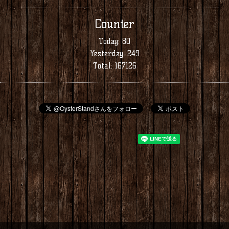
Counter
Today:
80
Yesterday:
249
Total:
167126