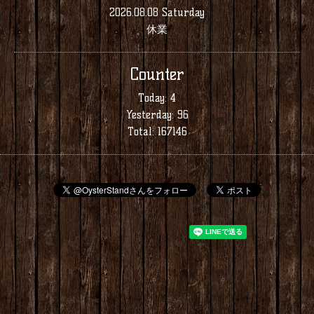
2026.08.08 Saturday
休業
Counter
Today:
4
Yesterday:
96
Total:
167146