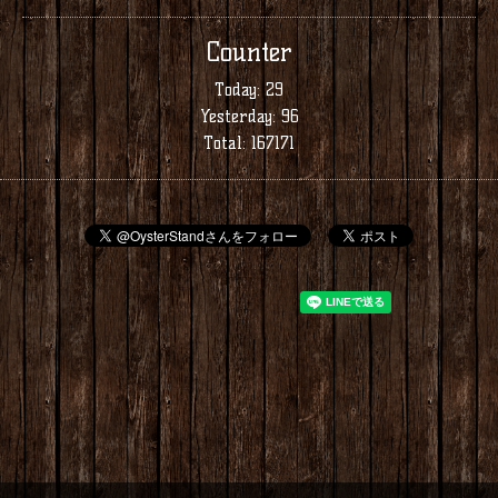
Counter
Today:
29
Yesterday:
96
Total:
167171